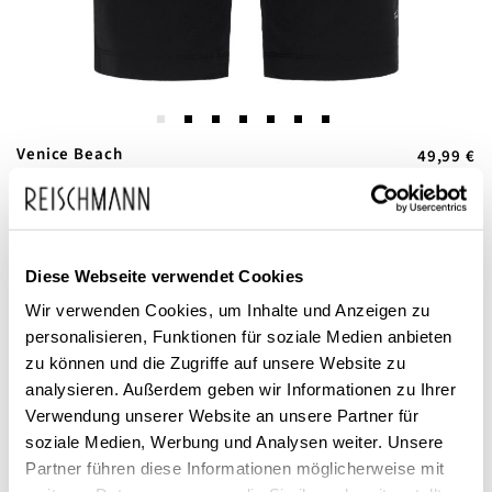
Zum
Venice Beach
49,99 €
Anfang
inkl. MwSt.
Damen Trainingshose kurz
der
Shelby
Bildgalerie
springen
Diese Webseite verwendet Cookies
Wir verwenden Cookies, um Inhalte und Anzeigen zu
personalisieren, Funktionen für soziale Medien anbieten
zu können und die Zugriffe auf unsere Website zu
analysieren. Außerdem geben wir Informationen zu Ihrer
Verwendung unserer Website an unsere Partner für
Dieses Produkt ist exklusiv in unseren Filialen erhältlich. Prüfen Sie
soziale Medien, Werbung und Analysen weiter. Unsere
mit einem Klick auf „Vor Ort verfügbar?", wo Ihre Größe vorrätig ist.
Partner führen diese Informationen möglicherweise mit