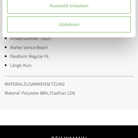
Bewegungsfreiheit durch Elasthanbeimischung
Auswahl erlauben
ZUSATZINFORMATIONEN
Ablehnen
Eigenschaften / Spezifikation:
atmungsaktiv, schnelltrocknend
Artikelnummer:
15625
Marke:
Venice Beach
Passform:
Regular Fit
Länge:
Kurz
MATERIALZUSAMMENSETZUNG
Material: Polyester 88%, Elasthan 12%