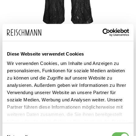
Zum
Vero Moda
59,99 €
Anfang
29,99 €
Damen Stoffhose
Diese Webseite verwendet Cookies
inkl. MwSt.
der
Wir verwenden Cookies, um Inhalte und Anzeigen zu
Bildgalerie
personalisieren, Funktionen für soziale Medien anbieten
springen
zu können und die Zugriffe auf unsere Website zu
analysieren. Außerdem geben wir Informationen zu Ihrer
Verwendung unserer Website an unsere Partner für
soziale Medien, Werbung und Analysen weiter. Unsere
Partner führen diese Informationen möglicherweise mit
Dieses Produkt ist exklusiv in unseren Filialen erhältlich. Prüfen Sie
weiteren Daten zusammen, die Sie ihnen bereitgestellt
mit einem Klick auf „Vor Ort verfügbar?", wo Ihre Größe vorrätig ist.
haben oder die sie im Rahmen Ihrer Nutzung der Dienste
gesammelt haben.
Einwilligungsauswahl
Vor Ort verfügbar?