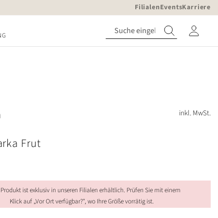
Filialen
Events
Karriere
NG
h
inkl. MwSt.
rka Frut
 Produkt ist exklusiv in unseren Filialen erhältlich. Prüfen Sie mit einem
Klick auf „Vor Ort verfügbar?", wo Ihre Größe vorrätig ist.