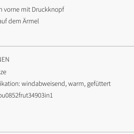
en vorne mit Druckknopf
auf dem Ärmel
NEN
ze
ikation:
windabweisend, warm, gefüttert
u0852frut34903in1