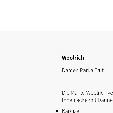
Zum
Anfang
der
Bildgalerie
springen
Woolrich
Damen Parka Frut
Die Marke Woolrich ver
Innenjacke mit Daune 
Kapuze