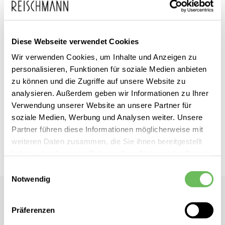
Diese Webseite verwendet Cookies
Zum
YaYa
inkl. MwSt.
Wir verwenden Cookies, um Inhalte und Anzeigen zu
Anfang
personalisieren, Funktionen für soziale Medien anbieten
Damen Strickjacke
der
zu können und die Zugriffe auf unsere Website zu
analysieren. Außerdem geben wir Informationen zu Ihrer
Bildgalerie
Dieses Produkt ist exklusiv in unseren Filialen erhältlich. Prüfen Sie
Verwendung unserer Website an unsere Partner für
springen
mit einem Klick auf „Vor Ort verfügbar?", wo Ihre Größe vorrätig ist.
soziale Medien, Werbung und Analysen weiter. Unsere
Partner führen diese Informationen möglicherweise mit
Vor Ort verfügbar?
weiteren Daten zusammen, die Sie ihnen bereitgestellt
haben oder die sie im Rahmen Ihrer Nutzung der Dienste
gesammelt haben.
Einwilligungsauswahl
Notwendig
Hier finden Sie unsere
Datenschutzerklärung
YaYa
Damen Strickjacke
Präferenzen