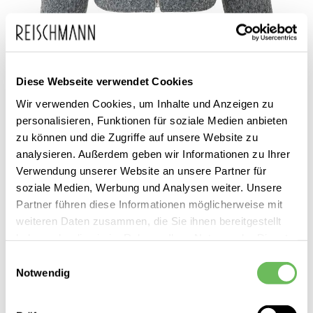
Diese Webseite verwendet Cookies
Zum
YaYa
149,95 €
Wir verwenden Cookies, um Inhalte und Anzeigen zu
Anfang
79,99 €
Damen Übergangsjacke
personalisieren, Funktionen für soziale Medien anbieten
inkl. MwSt.
der
zu können und die Zugriffe auf unsere Website zu
Bildgalerie
analysieren. Außerdem geben wir Informationen zu Ihrer
Verwendung unserer Website an unsere Partner für
springen
soziale Medien, Werbung und Analysen weiter. Unsere
Partner führen diese Informationen möglicherweise mit
weiteren Daten zusammen, die Sie ihnen bereitgestellt
haben oder die sie im Rahmen Ihrer Nutzung der Dienste
gesammelt haben.
Dieses Produkt ist exklusiv in unseren Filialen erhältlich. Prüfen Sie
Einwilligungsauswahl
Notwendig
mit einem Klick auf „Vor Ort verfügbar?", wo Ihre Größe vorrätig ist.
Hier finden Sie unsere
Datenschutzerklärung
Vor Ort verfügbar?