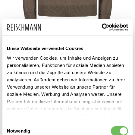
Zum
ZEGNA
1.150,00 €
Anfang
850,00 €
Diese Webseite verwendet Cookies
Herren Langarmshirt
inkl. MwSt.
der
Wir verwenden Cookies, um Inhalte und Anzeigen zu
Bildgalerie
personalisieren, Funktionen für soziale Medien anbieten
zu können und die Zugriffe auf unsere Website zu
springen
analysieren. Außerdem geben wir Informationen zu Ihrer
Verwendung unserer Website an unsere Partner für
soziale Medien, Werbung und Analysen weiter. Unsere
Partner führen diese Informationen möglicherweise mit
weiteren Daten zusammen, die Sie ihnen bereitgestellt
Dieses Produkt ist exklusiv in unseren Filialen erhältlich. Prüfen Sie
haben oder die sie im Rahmen Ihrer Nutzung der Dienste
mit einem Klick auf „Vor Ort verfügbar?", wo Ihre Größe vorrätig ist.
gesammelt haben.
Einwilligungsauswahl
Notwendig
Vor Ort verfügbar?