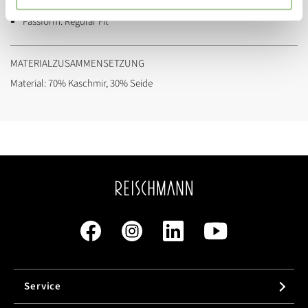
Marke:
ZEGNA
Passform:
Regular Fit
MATERIALZUSAMMENSETZUNG
Material: 70% Kaschmir, 30% Seide
Service