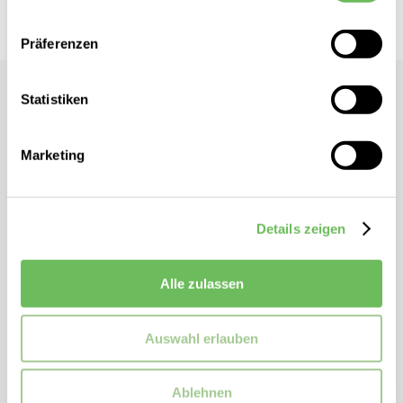
Hier finden Sie unsere
Datenschutzerklärung
Präferenzen
ZEGNA
Statistiken
Herren Langarmshirt
Marketing
Hochwertiges Langarmshirt
Langarm
Rundhalsausschnitt
Details zeigen
Basic
Regular Fit
Alle zulassen
ZUSATZINFORMATIONEN
Auswahl erlauben
Ausschnitt:
mit Rundhalsausschnitt
Artikelnummer:
ufj00a9110
Ablehnen