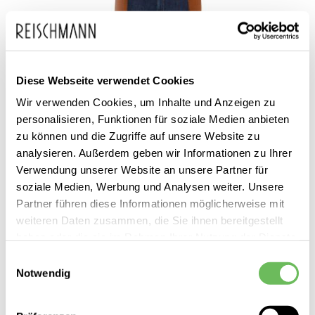
Diese Webseite verwendet Cookies
Wir verwenden Cookies, um Inhalte und Anzeigen zu
personalisieren, Funktionen für soziale Medien anbieten
zu können und die Zugriffe auf unsere Website zu
analysieren. Außerdem geben wir Informationen zu Ihrer
Verwendung unserer Website an unsere Partner für
soziale Medien, Werbung und Analysen weiter. Unsere
Dondup
Partner führen diese Informationen möglicherweise mit
Damen Bootcut Jeans Mandy
weiteren Daten zusammen, die Sie ihnen bereitgestellt
haben oder die sie im Rahmen Ihrer Nutzung der Dienste
230,00 €
gesammelt haben.
119,99 €
Einwilligungsauswahl
Notwendig
Hier finden Sie unsere
Datenschutzerklärung