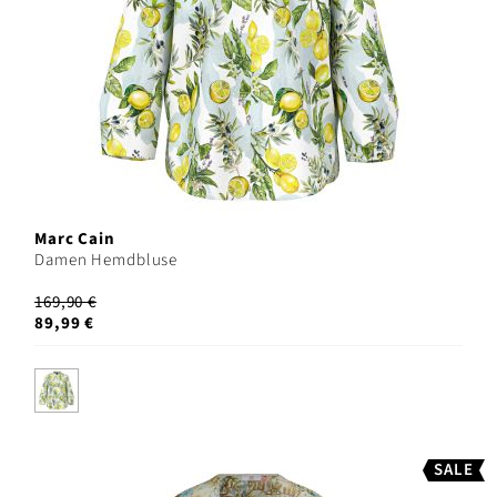
Marc Cain
Damen Hemdbluse
169,90 €
89,99 €
SALE