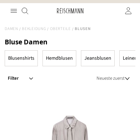
Zum
Suche
Inhalt
springen
DAMEN
BEKLEIDUNG
OBERTEILE
BLUSEN
Bluse Damen
Blusenshirts
Hemdblusen
Jeansblusen
Leinenb
Filter