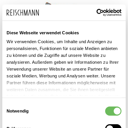
Diese Webseite verwendet Cookies
Wir verwenden Cookies, um Inhalte und Anzeigen zu
personalisieren, Funktionen für soziale Medien anbieten
zu können und die Zugriffe auf unsere Website zu
analysieren. Außerdem geben wir Informationen zu Ihrer
Verwendung unserer Website an unsere Partner für
soziale Medien, Werbung und Analysen weiter. Unsere
Partner führen diese Informationen möglicherweise mit
Marc O'Polo
weiteren Daten zusammen, die Sie ihnen bereitgestellt
Damen Bluse
haben oder die sie im Rahmen Ihrer Nutzung der Dienste
gesammelt haben.
69,95 €
Einwilligungsauswahl
49,99 €
Notwendig
Hier finden Sie unsere
Datenschutzerklärung