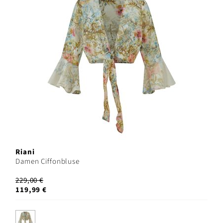
Riani
Damen Ciffonbluse
229,00 €
119,99 €