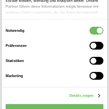
soziale Medien, Werbung und Analysen weiter. Unsere
Partner führen diese Informationen möglicherweise mit
weiteren Daten zusammen, die Sie ihnen bereitgestellt
haben oder die sie im Rahmen Ihrer Nutzung der Dienste
gesammelt haben.
Einwilligungsauswahl
Notwendig
Hier finden Sie unsere
Datenschutzerklärung
Präferenzen
Statistiken
Marketing
HUGO
Damen T-Shirt Damelody
Details zeigen
59,95 €