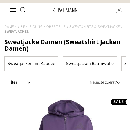
Zum
Suche
Inhalt
springen
DAMEN
BEKLEIDUNG
OBERTEILE
SWEATSHIRTS & SWEATJACKEN
SWEATJACKEN
Sweatjacke Damen (Sweatshirt Jacken
Damen)
Sweatjacken mit Kapuze
Sweatjacken Baumwolle
Sw
Filter
SALE