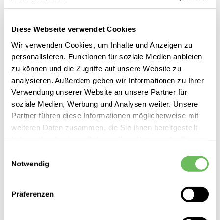
Diese Webseite verwendet Cookies
SALE
Wir verwenden Cookies, um Inhalte und Anzeigen zu
personalisieren, Funktionen für soziale Medien anbieten
zu können und die Zugriffe auf unsere Website zu
analysieren. Außerdem geben wir Informationen zu Ihrer
Verwendung unserer Website an unsere Partner für
soziale Medien, Werbung und Analysen weiter. Unsere
Partner führen diese Informationen möglicherweise mit
weiteren Daten zusammen, die Sie ihnen bereitgestellt
haben oder die sie im Rahmen Ihrer Nutzung der Dienste
gesammelt haben.
Einwilligungsauswahl
Notwendig
Hier finden Sie unsere
Datenschutzerklärung
Rich & Royal
Präferenzen
Damen Sweatjacke kurz