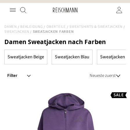
Zum
Suche
Inhalt
springen
DAMEN
BEKLEIDUNG
OBERTEILE
SWEATSHIRTS & SWEATJACKEN
SWEATJACKEN
SWEATJACKEN FARBEN
Damen Sweatjacken nach Farben
Sweatjacken Beige
Sweatjacken Blau
Sweatjacken G
Filter
SALE