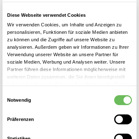
SALE
Diese Webseite verwendet Cookies
Wir verwenden Cookies, um Inhalte und Anzeigen zu
personalisieren, Funktionen für soziale Medien anbieten
zu können und die Zugriffe auf unsere Website zu
analysieren. Außerdem geben wir Informationen zu Ihrer
Verwendung unserer Website an unsere Partner für
soziale Medien, Werbung und Analysen weiter. Unsere
Partner führen diese Informationen möglicherweise mit
weiteren Daten zusammen, die Sie ihnen bereitgestellt
haben oder die sie im Rahmen Ihrer Nutzung der Dienste
gesammelt haben.
Einwilligungsauswahl
Notwendig
Hier finden Sie unsere
Datenschutzerklärung
Rich & Royal
Präferenzen
Damen Sweatjacke kurz
99,95 €
69,99 €
Statistiken