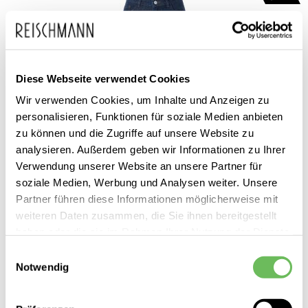
Diese Webseite verwendet Cookies
Wir verwenden Cookies, um Inhalte und Anzeigen zu
personalisieren, Funktionen für soziale Medien anbieten
zu können und die Zugriffe auf unsere Website zu
analysieren. Außerdem geben wir Informationen zu Ihrer
Verwendung unserer Website an unsere Partner für
soziale Medien, Werbung und Analysen weiter. Unsere
Partner führen diese Informationen möglicherweise mit
weiteren Daten zusammen, die Sie ihnen bereitgestellt
Rich & Royal
haben oder die sie im Rahmen Ihrer Nutzung der Dienste
Damen Jeanshose
gesammelt haben.
Einwilligungsauswahl
159,95 €
Notwendig
119,99 €
Hier finden Sie unsere
Datenschutzerklärung