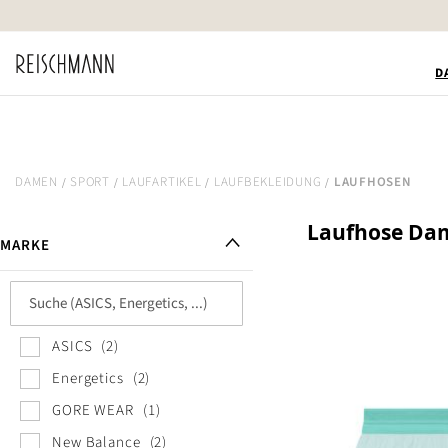
Zum
Inhalt
springen
D
DAMEN
SPORT
LAUFARTIKEL
LAUFBEKLEIDUNG
LAUFHOSEN
Laufhose Da
MARKE
ASICS
2
Energetics
2
GORE WEAR
1
New Balance
2