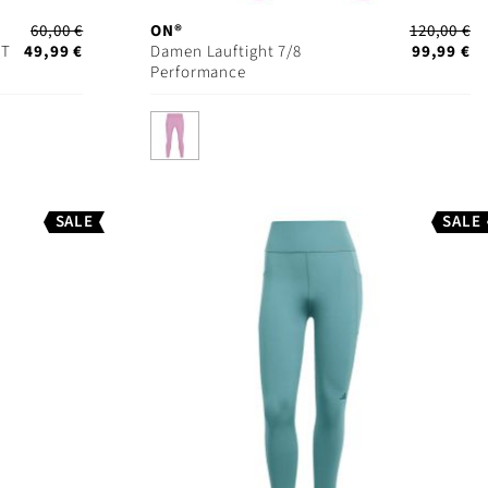
60,00 €
ON®
120,00 €
UT
49,99 €
Damen Lauftight 7/8
99,99 €
Performance
SALE
SALE