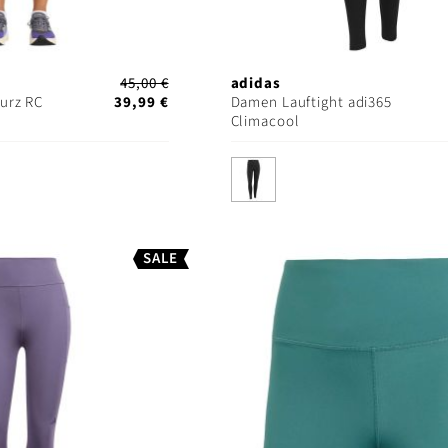
45,00 €
adidas
urz RC
39,99 €
Damen Lauftight adi365
Climacool
SALE