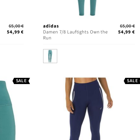
65,00 €
adidas
65,00 €
54,99 €
Damen 7/8 Lauftights Own the
54,99 €
Run
SALE
SALE