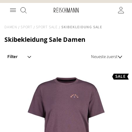
Zum
Suche
Inhalt
springen
DAMEN
SPORT
SPORT SALE
SKIBEKLEIDUNG SALE
Skibekleidung Sale Damen
Filter
SALE