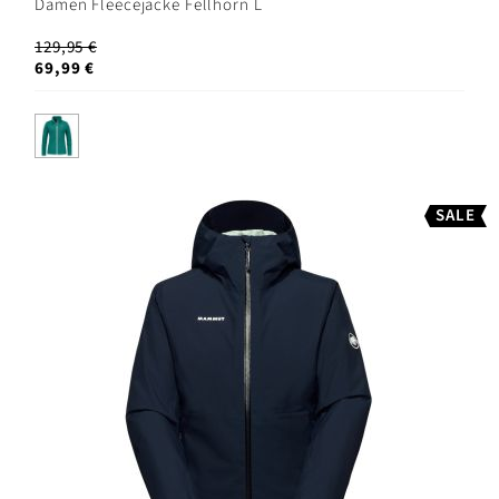
Damen Fleecejacke Fellhorn L
129,95 €
69,99 €
SALE