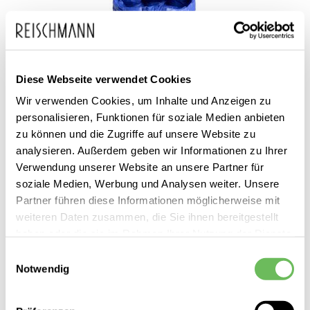
Diese Webseite verwendet Cookies
Wir verwenden Cookies, um Inhalte und Anzeigen zu
personalisieren, Funktionen für soziale Medien anbieten
zu können und die Zugriffe auf unsere Website zu
analysieren. Außerdem geben wir Informationen zu Ihrer
Verwendung unserer Website an unsere Partner für
soziale Medien, Werbung und Analysen weiter. Unsere
Partner führen diese Informationen möglicherweise mit
adidas
weiteren Daten zusammen, die Sie ihnen bereitgestellt
Damen Isolationsjacke Z.N.E. Puffer
haben oder die sie im Rahmen Ihrer Nutzung der Dienste
gesammelt haben.
260,00 €
Einwilligungsauswahl
189,99 €
Notwendig
Hier finden Sie unsere
Datenschutzerklärung