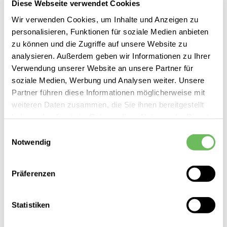
Diese Webseite verwendet Cookies
Wir verwenden Cookies, um Inhalte und Anzeigen zu
personalisieren, Funktionen für soziale Medien anbieten
zu können und die Zugriffe auf unsere Website zu
analysieren. Außerdem geben wir Informationen zu Ihrer
Verwendung unserer Website an unsere Partner für
soziale Medien, Werbung und Analysen weiter. Unsere
Partner führen diese Informationen möglicherweise mit
weiteren Daten zusammen, die Sie ihnen bereitgestellt
haben oder die sie im Rahmen Ihrer Nutzung der Dienste
gesammelt haben.
Einwilligungsauswahl
Notwendig
Hier finden Sie unsere
Datenschutzerklärung
adidas
Präferenzen
Damen Laufhose kurz Own the Run
40,00 €
Statistiken