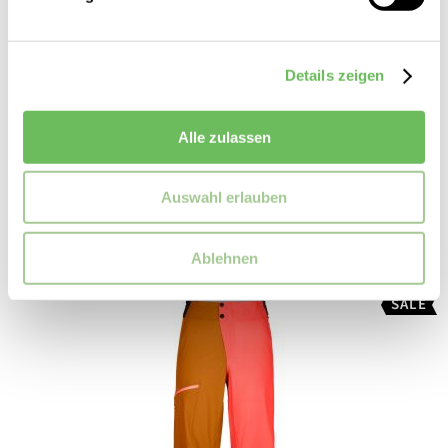
Details zeigen
McKinley
Damen Softshellhose Shalda II
Alle zulassen
69,99 €
59,99 €
Auswahl erlauben
Ablehnen
SALE