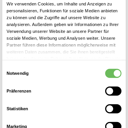
Wir verwenden Cookies, um Inhalte und Anzeigen zu
CMP Sport
personalisieren, Funktionen für soziale Medien anbieten
Damen Wanderhose
zu können und die Zugriffe auf unsere Website zu
99,95 €
analysieren. Außerdem geben wir Informationen zu Ihrer
Verwendung unserer Website an unsere Partner für
soziale Medien, Werbung und Analysen weiter. Unsere
Partner führen diese Informationen möglicherweise mit
weiteren Daten zusammen, die Sie ihnen bereitgestellt
haben oder die sie im Rahmen Ihrer Nutzung der Dienste
SALE
gesammelt haben.
Einwilligungsauswahl
Notwendig
Hier finden Sie unsere
Datenschutzerklärung
Präferenzen
Statistiken
Marketing