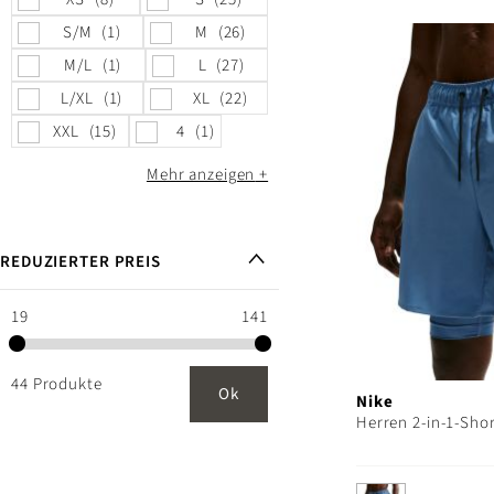
S/M
1
M
26
M/L
1
L
27
L/XL
1
XL
22
XXL
15
4
1
Mehr anzeigen
REDUZIERTER PREIS
19
141
44 Produkte
Ok
Nike
Herren 2-in-1-Shor