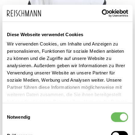
Diese Webseite verwendet Cookies
Wir verwenden Cookies, um Inhalte und Anzeigen zu
personalisieren, Funktionen für soziale Medien anbieten
zu können und die Zugriffe auf unsere Website zu
analysieren. Außerdem geben wir Informationen zu Ihrer
adidas
Verwendung unserer Website an unsere Partner für
Damen Trainingsshirt Z.N.E.
soziale Medien, Werbung und Analysen weiter. Unsere
40,00 €
Partner führen diese Informationen möglicherweise mit
weiteren Daten zusammen, die Sie ihnen bereitgestellt
haben oder die sie im Rahmen Ihrer Nutzung der Dienste
gesammelt haben.
Einwilligungsauswahl
Notwendig
Hier finden Sie unsere
Datenschutzerklärung
SALE