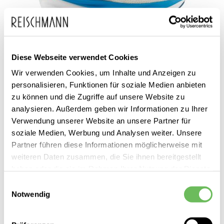
Diese Webseite verwendet Cookies
Wir verwenden Cookies, um Inhalte und Anzeigen zu
New Balance
personalisieren, Funktionen für soziale Medien anbieten
Herren Laufschuhe 1080v15
zu können und die Zugriffe auf unsere Website zu
200,00 €
analysieren. Außerdem geben wir Informationen zu Ihrer
Verwendung unserer Website an unsere Partner für
soziale Medien, Werbung und Analysen weiter. Unsere
Partner führen diese Informationen möglicherweise mit
weiteren Daten zusammen, die Sie ihnen bereitgestellt
haben oder die sie im Rahmen Ihrer Nutzung der Dienste
gesammelt haben.
Einwilligungsauswahl
Notwendig
Hier finden Sie unsere
Datenschutzerklärung