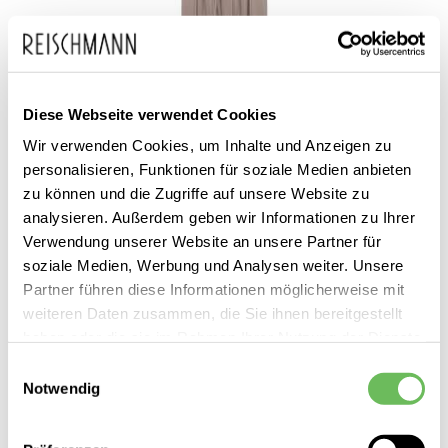
Diese Webseite verwendet Cookies
Wir verwenden Cookies, um Inhalte und Anzeigen zu
personalisieren, Funktionen für soziale Medien anbieten
zu können und die Zugriffe auf unsere Website zu
analysieren. Außerdem geben wir Informationen zu Ihrer
Verwendung unserer Website an unsere Partner für
soziale Medien, Werbung und Analysen weiter. Unsere
The Mercer
Partner führen diese Informationen möglicherweise mit
Damen Stoffhose
weiteren Daten zusammen, die Sie ihnen bereitgestellt
159,00 €
haben oder die sie im Rahmen Ihrer Nutzung der Dienste
79,99 €
gesammelt haben.
Einwilligungsauswahl
Notwendig
Hier finden Sie unsere
Datenschutzerklärung