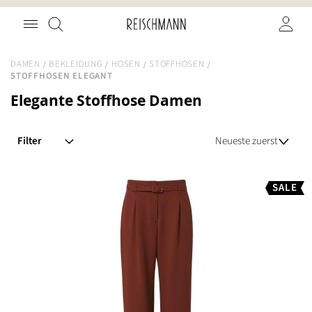
Zum
Suche
Inhalt
springen
DAMEN
BEKLEIDUNG
HOSEN
STOFFHOSEN
STOFFHOSEN ELEGANT
Elegante Stoffhose Damen
Filter
SALE