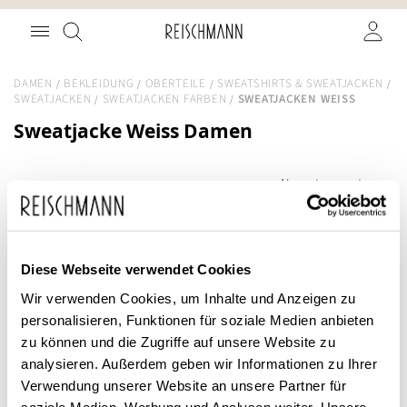
Zum
Suche
Inhalt
springen
DAMEN
BEKLEIDUNG
OBERTEILE
SWEATSHIRTS & SWEATJACKEN
SWEATJACKEN
SWEATJACKEN FARBEN
SWEATJACKEN WEISS
Sweatjacke Weiss Damen
SALE
Diese Webseite verwendet Cookies
Wir verwenden Cookies, um Inhalte und Anzeigen zu
personalisieren, Funktionen für soziale Medien anbieten
zu können und die Zugriffe auf unsere Website zu
analysieren. Außerdem geben wir Informationen zu Ihrer
Verwendung unserer Website an unsere Partner für
soziale Medien, Werbung und Analysen weiter. Unsere