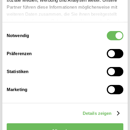
Partner führen diese Informationen möglicherweise mit
weiteren Daten zusammen, die Sie ihnen bereitgestellt
haben oder die sie im Rahmen Ihrer Nutzung der Dienste
gesammelt haben.
Einwilligungsauswahl
Notwendig
Hier finden Sie unsere
Datenschutzerklärung
Calida
DAMEN SWEATJACKE
Präferenzen
99,95 €
74,99 €
Statistiken
Marketing
Details zeigen
Damen Sweatjacken Weiss entdecken Sie bei Reischmann vor