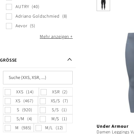
AUTRY
40
Adriano Goldschmied
8
Aevor
5
Mehr anzeigen
GRÖSSE
XXS
14
XSR
2
XS
467
XS/S
7
S
920
S/S
1
S/M
4
M/S
1
Under Armour
M
985
M/L
12
Damen Leggings Va