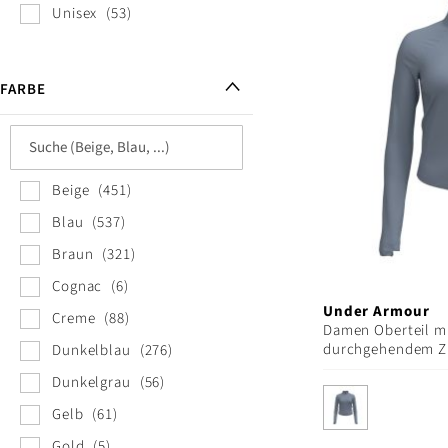
Unisex
53
FARBE
Beige
451
Blau
537
Braun
321
Cognac
6
Under Armour
Creme
88
Damen Oberteil m
durchgehendem Zip
Dunkelblau
276
Dunkelgrau
56
Gelb
61
Gold
5