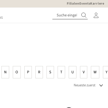
Filialen
Events
Karriere
NG
N
O
P
R
S
T
U
V
W
Y