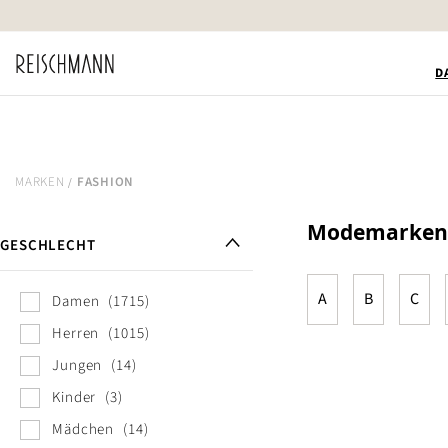
Zum
Inhalt
springen
D
MARKEN
FASHION
Modemarken
GESCHLECHT
A
B
C
Damen
1715
Herren
1015
Jungen
14
Kinder
3
Mädchen
14