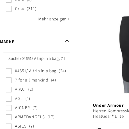
Grau
311
Mehr anzeigen
MARKE
04651/ A trip in a bag
24
7 for all mankind
4
A.P.C.
2
AGL
4
Under Armour
AIGNER
7
Herren Kompressi
HeatGear® Elite
ARMEDANGELS
17
ASICS
7