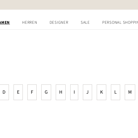
AMEN
HERREN
DESIGNER
SALE
PERSONAL SHOPPI
D
E
F
G
H
I
J
K
L
M